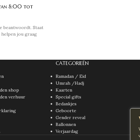
van 8:00 tot
e beantwoordt. Staat
 helpen jou graag
CATEGORIEËN
en
Ramadan / Eid
Umrah /Hadj
den shop
Kaarten
den verhuur
Special gifts
Bedankjes
rklaring
Geboorte
Gender reveal
Ballonnen
n
Verjaardag