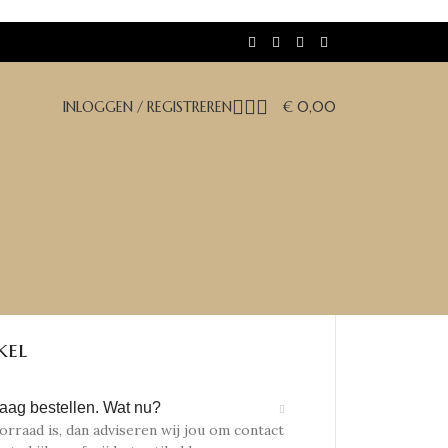
INLOGGEN / REGISTREREN
€
0,00
kel
 graag bestellen. Wat nu?
oorraad is, dan adviseren wij jou om contact