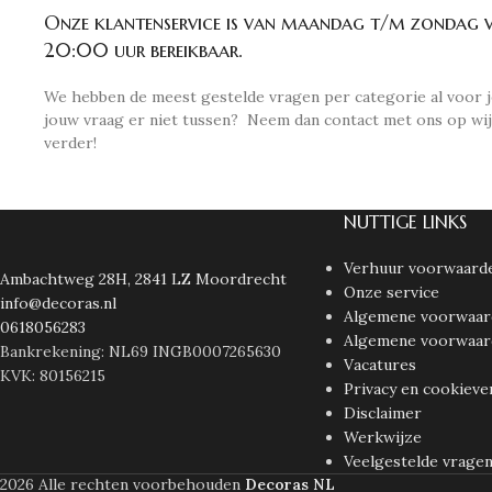
Onze klantenservice is van maandag t/m zondag 
20:00 uur bereikbaar.
We hebben de meest gestelde vragen per categorie al voor j
jouw vraag er niet tussen? Neem dan contact met ons op wij
verder!
NUTTIGE LINKS
Verhuur voorwaard
Ambachtweg 28H, 2841 LZ Moordrecht
Onze service
info@decoras.nl
Algemene voorwaar
0618056283
Algemene voorwaar
Bankrekening: NL69 INGB0007265630
Vacatures
KVK: 80156215
Privacy en cookieve
Disclaimer
Werkwijze
Veelgestelde vrage
2026 Alle rechten voorbehouden
Decoras NL