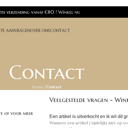
is verzending vanaf €80 !
Winkel nu
RTE AANVRAGEN
OVER ONS
CONTACT
Contact
Home
/
Contact
Veelgestelde vragen - Win
te of voor meer
Een artikel is uitverkocht en ik wil dit
Wanneer een artikel ( tijdelijk) niet op v