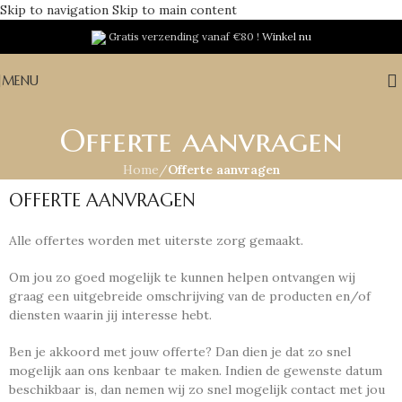
Skip to navigation
Skip to main content
Gratis verzending vanaf €80 !
Winkel nu
MENU
Offerte aanvragen
Home
/
Offerte aanvragen
OFFERTE AANVRAGEN
Alle offertes worden met uiterste zorg gemaakt.
Om jou zo goed mogelijk te kunnen helpen ontvangen wij
graag een uitgebreide omschrijving van de producten en/of
diensten waarin jij interesse hebt.
Ben je akkoord met jouw offerte? Dan dien je dat zo snel
mogelijk aan ons kenbaar te maken. Indien de gewenste datum
beschikbaar is, dan nemen wij zo snel mogelijk contact met jou