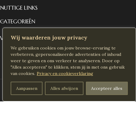
NUTTIGE LINKS
CATEGORIEËN
Wij waarderen jouw privacy
VOLG ONS OP SOCIAL MEDIA
We gebruiken cookies om jouw browse-ervaring te
verbeteren, gepersonaliseerde advertenties of inhoud
weer te geven en ons verkeer te analyseren. Door op
"Alles accepteren" te klikken, stem jij in met ons gebruik
van cookies.
Privacy en cookieverklaring
2026 Alle rechten voorbehouden
Decoras NL
Created by
Aanpassen
Alles afwijzen
Accepteer alles
Winkel
Verlanglijst
Winkelwagen