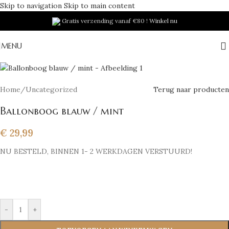
Skip to navigation
Skip to main content
Gratis verzending vanaf €80 !
Winkel nu
Nieuw
MENU
Home
/
Uncategorized
Terug naar producten
Ballonboog blauw / mint
€
29,99
NU BESTELD, BINNEN 1- 2 WERKDAGEN VERSTUURD!
-
+