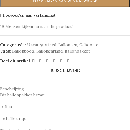
TOEVOEGEN AAN WINKELWAGEN
Toevoegen aan verlanglijst
19
Mensen kijken nu naar dit product!
Categorieën:
Uncategorized
,
Ballonnen
,
Geboorte
Tags:
Ballonboog
,
Ballongarland
,
Ballonpakket
Deel dit artikel
BESCHRIJVING
Beschrijving
Dit ballonpakket bevat:
1x lijm
1 x ballon tape