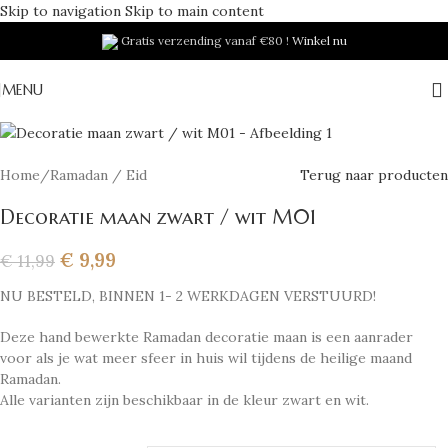
Skip to navigation
Skip to main content
Gratis verzending vanaf €80 !
Winkel nu
Aanbieding
MENU
Home
/
Ramadan / Eid
Terug naar producten
Decoratie maan zwart / wit M01
€
9,99
€
11,99
NU BESTELD, BINNEN 1- 2 WERKDAGEN VERSTUURD!
Deze hand bewerkte Ramadan decoratie maan is een aanrader
voor als je wat meer sfeer in huis wil tijdens de heilige maand
Ramadan.
Alle varianten zijn beschikbaar in de kleur zwart en wit.