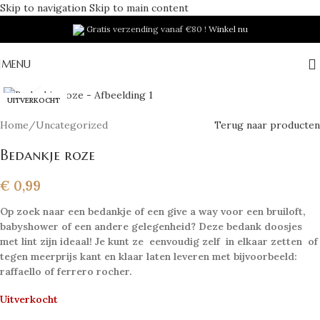
Skip to navigation
Skip to main content
Gratis verzending vanaf €80 !
Winkel nu
MENU
Klik om te vergroten
UITVERKOCHT
Home
/
Uncategorized
Terug naar producten
Bedankje roze
€
0,99
Op zoek naar een bedankje of een give a way voor een bruiloft,
babyshower of een andere gelegenheid? Deze bedank doosjes
met lint zijn ideaal! Je kunt ze eenvoudig zelf in elkaar
zetten of
tegen meerprijs kant en klaar laten leveren met bijvoorbeeld:
raffaello of ferrero rocher.
Uitverkocht