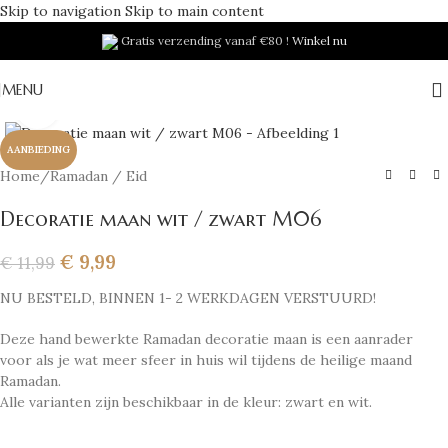
Skip to navigation
Skip to main content
Gratis verzending vanaf €80 !
Winkel nu
MENU
Klik om te vergroten
AANBIEDING
Home
/
Ramadan / Eid
Decoratie maan wit / zwart M06
€
9,99
€
11,99
NU BESTELD, BINNEN 1- 2 WERKDAGEN VERSTUURD!
Deze hand bewerkte Ramadan decoratie maan is een aanrader
voor als je wat meer sfeer in huis wil tijdens de heilige maand
Ramadan.
Alle varianten zijn beschikbaar in de kleur: zwart en wit.