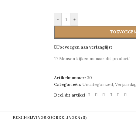
-
+
TOEVOEGEN
Toevoegen aan verlanglijst
17
Mensen kijken nu naar dit product!
Artikelnummer:
30
Categorieën:
Uncategorized
,
Verjaarda
Deel dit artikel
BESCHRIJVING
BEOORDELINGEN (0)