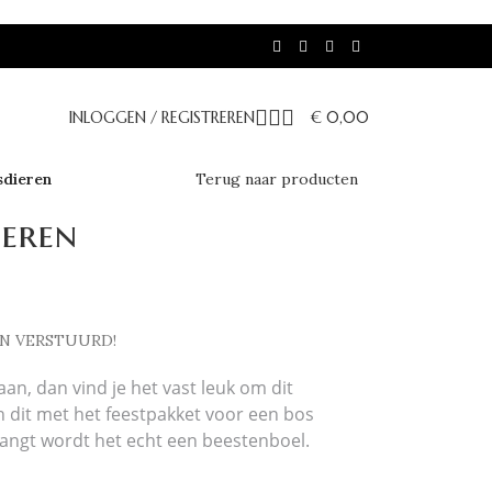
INLOGGEN / REGISTREREN
€
0,00
sdieren
Terug naar producten
ieren
EN VERSTUURD!
aan, dan vind je het vast leuk om dit
n dit met
het feestpakket voor
een bos
phangt wordt het echt een beestenboel.