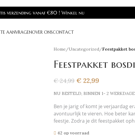
is verzending vanaf €80 !
Winkel nu
RTE AANVRAGEN
OVER ONS
CONTACT
Home
/
Uncategorized
/
Feestpakket bo
Feestpakket bosd
€
22,99
€
24,99
NU BESTELD, BINNEN 1- 2 WERKDAG
Ben je jarig of komt je verjaardag er
avontuurlijk te vieren. Hoe beter ka
feestje. Zodra je dit feestpakket o
42 op voorraad