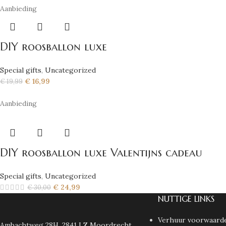
Aanbieding
DIY roosballon luxe
Special gifts
,
Uncategorized
€
16,99
€
19,99
Aanbieding
DIY roosballon luxe Valentijns cadeau
Special gifts
,
Uncategorized
€
24,99
€
30,00
NUTTIGE LINKS
Verhuur voorwaard
Ambachtweg 28H, 2841 LZ Moordrecht