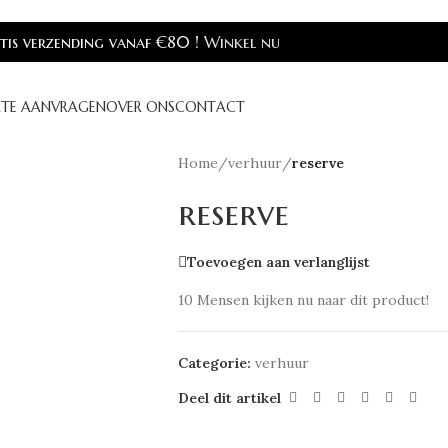
is verzending vanaf €80 !
Winkel nu
RTE AANVRAGEN
OVER ONS
CONTACT
Home
/
verhuur
/
reserve
reserve
Toevoegen aan verlanglijst
10
Mensen kijken nu naar dit product!
Categorie:
verhuur
Deel dit artikel