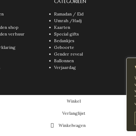
CATEGORIEËN
en
Ramadan / Eid
Umrah /Hadj
den shop
Kaarten
den verhuur
Special gifts
Bedankjes
rklaring
Geboorte
Gender reveal
Ballonnen
n
Verjaardag
Winkel
Verlanglijst
Winkelwagen