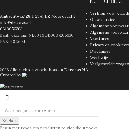
NUTTIGE LINKS
Verhuur voorwaard
Ambachtweg 28H, 2841 LZ Moordrecht
Onze service
info@decoras.nl
Algemene voorwaar
0618056283
Algemene voorwaar
Bankrekening: NL69 INGB0007265630
Vacatures
KVK: 80156215
Privacy en cookieve
Disclaimer
Werkwijze
Veelgestelde vrage
2026 Alle rechten voorbehouden
Decoras NL
Created by
Zoeken
Begin met typen om producten te zien die u zoekt.