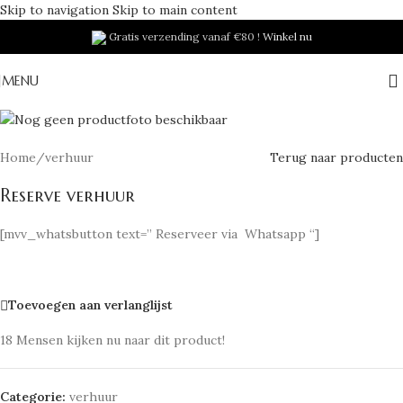
Skip to navigation
Skip to main content
Gratis verzending vanaf €80 !
Winkel nu
MENU
Home
/
verhuur
Terug naar producten
Reserve verhuur
[mvv_whatsbutton text=” Reserveer via Whatsapp “]
Toevoegen aan verlanglijst
18
Mensen kijken nu naar dit product!
Categorie:
verhuur