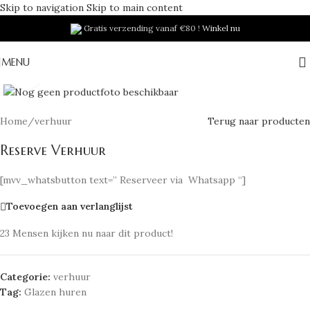
Skip to navigation
Skip to main content
Gratis verzending vanaf €80 !
Winkel nu
MENU
Klik om te vergroten
Home
/
verhuur
Terug naar producten
Reserve Verhuur
[mvv_whatsbutton text=” Reserveer via Whatsapp “]
Toevoegen aan verlanglijst
23
Mensen kijken nu naar dit product!
Categorie:
verhuur
Tag:
Glazen huren