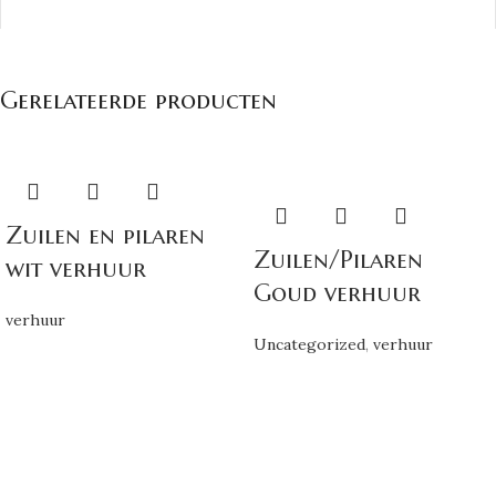
Gerelateerde producten
*
Naam
Zuilen en pilaren
Zuilen/Pilaren
wit verhuur
*
E-mail
Goud verhuur
verhuur
Uncategorized
,
verhuur
Mijn naam, e-mail en site opslaan in deze browser voor de
volgende keer wanneer ik een reactie plaats.