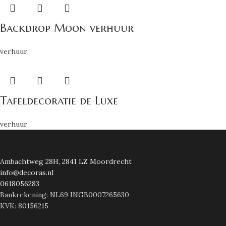
Backdrop Moon verhuur
verhuur
Tafeldecoratie de Luxe
verhuur
Ambachtweg 28H, 2841 LZ Moordrecht
info@decoras.nl
0618056283
Bankrekening: NL69 INGB0007265630
KVK: 80156215