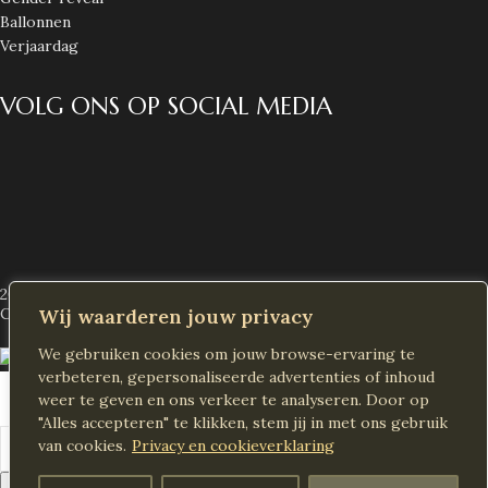
Ballonnen
Verjaardag
VOLG ONS OP SOCIAL MEDIA
2026 Alle rechten voorbehouden
Decoras NL
Created by
Wij waarderen jouw privacy
We gebruiken cookies om jouw browse-ervaring te
verbeteren, gepersonaliseerde advertenties of inhoud
Winkel
weer te geven en ons verkeer te analyseren. Door op
"Alles accepteren" te klikken, stem jij in met ons gebruik
Verlanglijst
van cookies.
Privacy en cookieverklaring
Winkelwagen
Zoeken