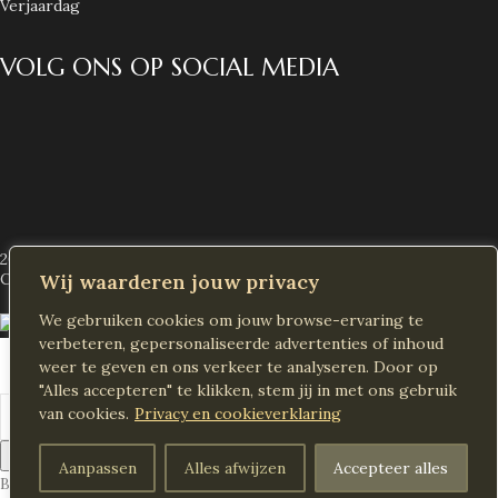
Verjaardag
VOLG ONS OP SOCIAL MEDIA
2026 Alle rechten voorbehouden
Decoras NL
Created by
Wij waarderen jouw privacy
We gebruiken cookies om jouw browse-ervaring te
verbeteren, gepersonaliseerde advertenties of inhoud
Winkel
weer te geven en ons verkeer te analyseren. Door op
"Alles accepteren" te klikken, stem jij in met ons gebruik
Verlanglijst
van cookies.
Privacy en cookieverklaring
Winkelwagen
Zoeken
Aanpassen
Alles afwijzen
Accepteer alles
Begin met typen om producten te zien die u zoekt.
Account