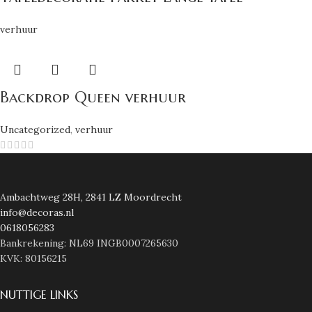
verhuur
Backdrop Queen verhuur
Uncategorized
,
verhuur
Ambachtweg 28H, 2841 LZ Moordrecht
info@decoras.nl
0618056283
Bankrekening: NL69 INGB0007265630
KVK: 80156215
NUTTIGE LINKS