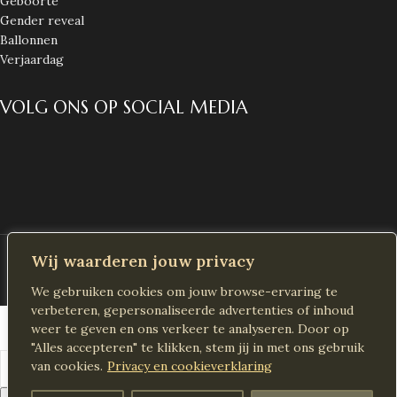
Geboorte
Gender reveal
Ballonnen
Verjaardag
VOLG ONS OP SOCIAL MEDIA
2026 Alle rechten voorbehouden
Decoras NL
Created by
Wij waarderen jouw privacy
We gebruiken cookies om jouw browse-ervaring te
verbeteren, gepersonaliseerde advertenties of inhoud
Winkel
weer te geven en ons verkeer te analyseren. Door op
"Alles accepteren" te klikken, stem jij in met ons gebruik
Verlanglijst
van cookies.
Privacy en cookieverklaring
Winkelwagen