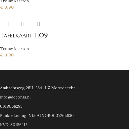
Trouw kaarten
€
0,90
Tafelkaart H09
Trouw kaarten
€
0,90
Ambachtweg 28H, 2841 LZ Moordrecht
info@decoras.nl
0618056283
Bankrekening: NL69 INGB0007265630
KVK: 80156215