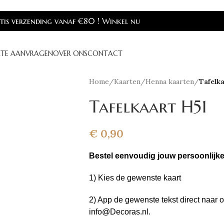
is verzending vanaf €80 !
Winkel nu
RTE AANVRAGEN
OVER ONS
CONTACT
Home
/
Kaarten
/
Henna kaarten
/
Tafelk
Tafelkaart H51
€
0,90
Bestel eenvoudig jouw persoonlijke
1) Kies de
gewenste kaart
2) App de gewenste
tekst direct naar
info@Decoras.nl.