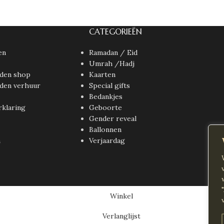
CATEGORIEËN
en
Ramadan / Eid
Umrah /Hadj
den shop
Kaarten
den verhuur
Special gifts
Bedankjes
rklaring
Geboorte
Gender reveal
Ballonnen
n
Verjaardag
Winkel
Verlanglijst