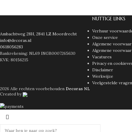
NUTTIGE LINKS
Verhuur voorwaard
Ambachtweg 28H, 2841 LZ Moordrecht
Onze service
info@decoras.nl
Algemene voorwaar
0618056283
Algemene voorwaar
Bankrekening: NL69 INGB0007265630
Vacatures
KVK: 80156215
Privacy en cookieve
Disclaimer
Werkwijze
Veelgestelde vrage
2026 Alle rechten voorbehouden
Decoras NL
Created by