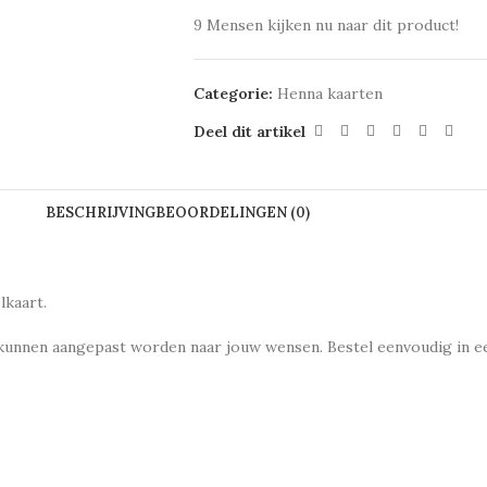
9
Mensen kijken nu naar dit product!
Categorie:
Henna kaarten
Deel dit artikel
BESCHRIJVING
BEOORDELINGEN (0)
lkaart.
 kunnen aangepast worden naar jouw wensen. Bestel eenvoudig in e