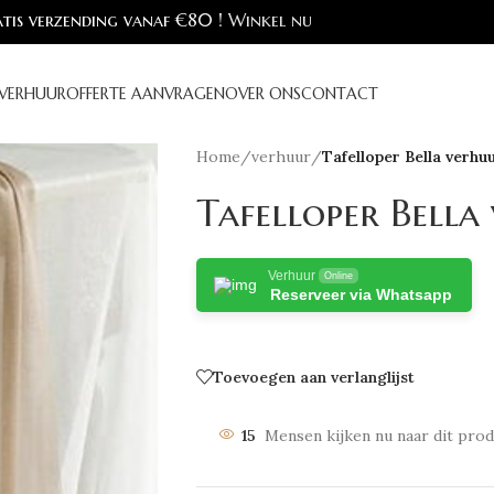
tis verzending vanaf €80 !
Winkel nu
VERHUUR
OFFERTE AANVRAGEN
OVER ONS
CONTACT
Home
/
verhuur
/
Tafelloper Bella verhu
Tafelloper Bella
Verhuur
Online
Reserveer via Whatsapp
Toevoegen aan verlanglijst
15
Mensen kijken nu naar dit prod