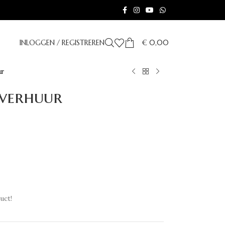
INLOGGEN / REGISTREREN
€
0,00
ur
 verhuur
uct!