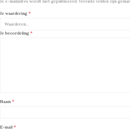
Je e-mailadres wordt niet gepubliceerd.
Vereiste velden zijn gem
*
Je waardering
*
Je beoordeling
*
Naam
*
E-mail