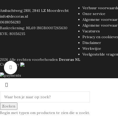
Verhuur voorwaard
Ambachtweg 28H, 2841 LZ Moordrecht
Onze service
info@decoras.nl
Algemene voorwaar
0618056283
Algemene voorwaar
Bankrekening: NL69 INGB0007265630
Vacatures
KVK: 80156215
Privacy en cookieve
Disclaimer
Werkwijze
Veelgestelde vrage
2026 Alle rechten voorbehouden
Decoras NL
Created by
Klik om te vergroten
Zoeken
Begin met typen om producten te zien die u zoekt.