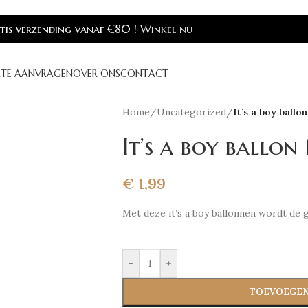
is verzending vanaf €80 !
Winkel nu
RTE AANVRAGEN
OVER ONS
CONTACT
Home
/
Uncategorized
/
It’s a boy ballon
It’s a boy ballon 
€
1,99
Met deze it’s a boy ballonnen wordt de 
-
+
TOEVOEGEN