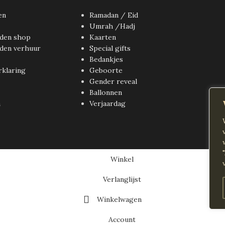
en
Ramadan / Eid
Umrah /Hadj
den shop
Kaarten
den verhuur
Special gifts
Bedankjes
rklaring
Geboorte
Gender reveal
Ballonnen
n
Verjaardag
Winkel
Verlanglijst
Winkelwagen
Account